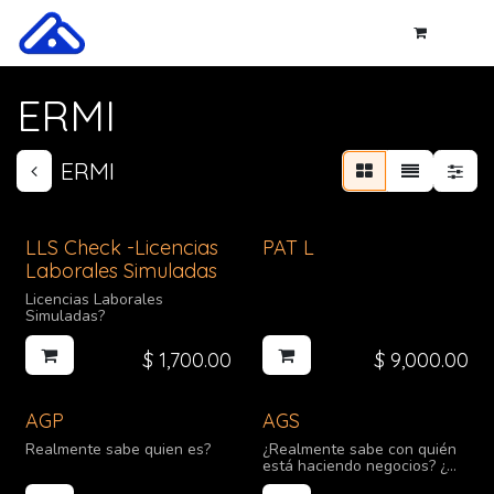
Skip to Content
ERMI
ERMI
LLS Check -Licencias
PAT L
Laborales Simuladas
Licencias Laborales
Simuladas?
$
1,700.00
$
9,000.00
AGP
AGS
Realmente sabe quien es?
¿Realmente sabe con quién
está haciendo negocios? ¿
Que sabe realmente de su