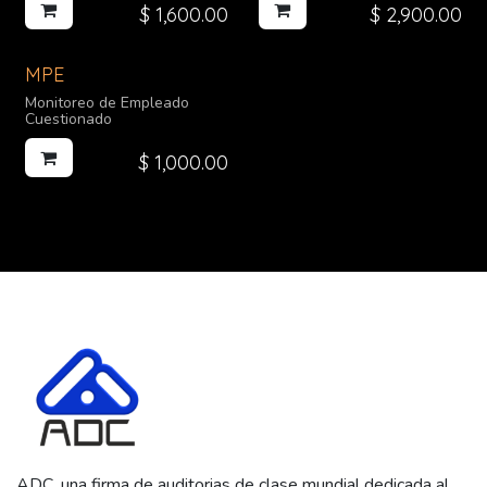
proveedor o contratista?
$
1,600.00
$
2,900.00
MPE
Monitoreo de Empleado
Cuestionado
$
1,000.00
ADC, una firma de auditorias de clase mundial dedicada al