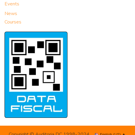
Events
News
Courses
Copyright © Auditoria DC 1998-2024
English (US)