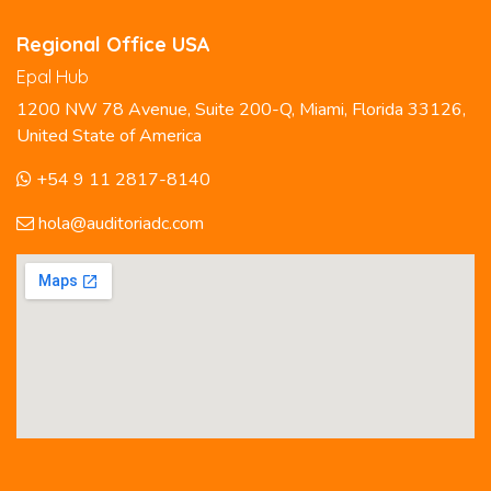
Regional Office USA
Epal Hub
1200 NW 78 Avenue, Suite 200-Q, Miami, Florida 33126,
United State of America
+54 9 11 2817-8140
hola@auditoriadc.com