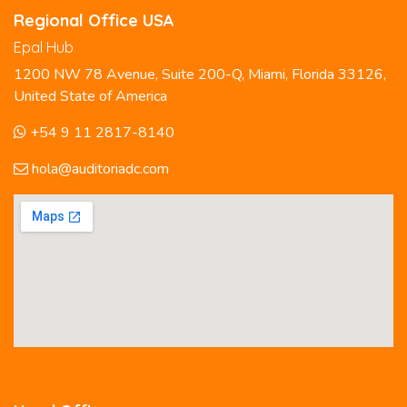
Regional Office USA
Epal Hub
1200 NW 78 Avenue, Suite 200-Q, Miami, Florida 33126,
United State of America
+54 9 11 2817-8140
hola@auditoriadc.com