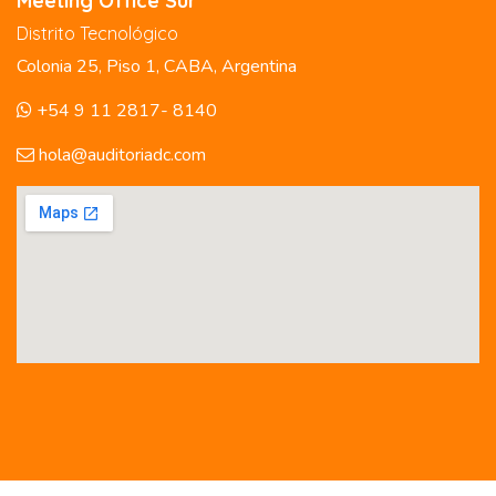
Meeting Office Sur
Distrito Tecnológico
Colonia 25, Piso 1, CABA, Argentina
+54 9 11 2817- 8140
hola@auditoriadc.com