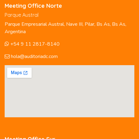
Meeting Office Norte
Parque Austral
Parque Empresarial Austral, Nave III, Pilar, Bs As, Bs As,
Argentina
+54 9 11 2817-8140
hola@auditoriadc.com