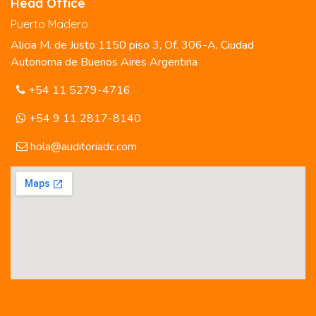
Head Office
Puerto Madero
Alicia M. de Justo 1150 piso 3, Of. 306-A, Ciudad
Autonoma de Buenos Aires Argentina
+54 11 5279-4716
+54 9 11 2817-8140
hola@auditoriadc.com