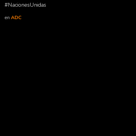
#NacionesUnidas
en
ADC
Leer siguiente