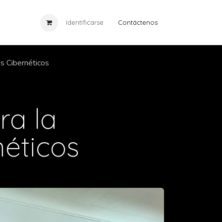
ia
Eventos
Identificarse
Cursos
Contáctenos
Noticias
os Cibernéticos
ra la
néticos