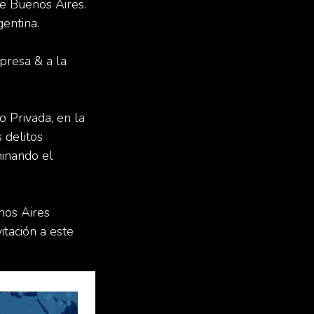
e Buenos Aires.
entina.
presa & a la
o Privada, en la
 delitos
minando el
nos Aires
tación a este