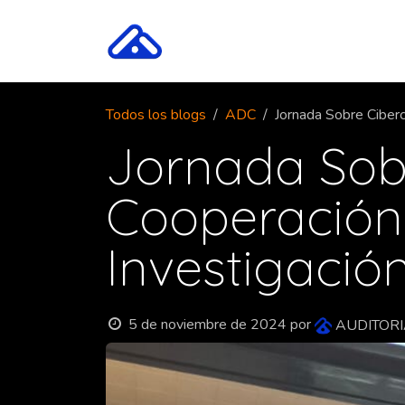
Ir al contenido
ADC One
Tecnología
Todos los blogs
ADC
Jornada Sobre Ciberc
Jornada Sob
Cooperación 
Investigación
5 de noviembre de 2024
por
AUDITORI