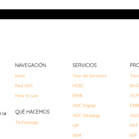
NAVEGACIÓN
SERVICIOS
PR
Inicio
Tour de Servicios
Tie
Red ADC
HCBC
BAS
How to use
ERMI
ACP
ADC Digital
EXBI
QUÉ HACEMOS
 la
ADC Strategy
AGS
Technology
UIF
PAT
SEM
IGP