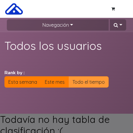
Ir al contenido
Navegación
Todos los usuarios
Rank by :
Esta semana
Este mes
Todo el tiempo
Todavía no hay tabla de
clasificación :(