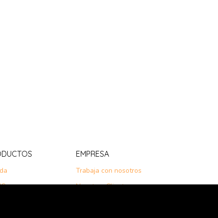
ODUCTOS
EMPRESA
nda
Trabaja con nosotros
IC
Nuestros Clientes
 +
¿Por qué elegirnos?
Sobre Nosotros