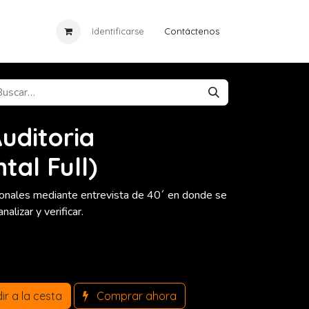
ia
Eventos
Identificarse
Cursos
Contáctenos
Noticias
uditoria
tal Full)
sionales mediante entrevista de 40´ en donde se
alizar y verificar.
r a la cesta
Comprar ahora