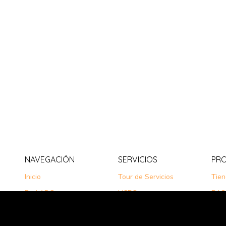
NAVEGACIÓN
SERVICIOS
PR
Inicio
Tour de Servicios
Tie
Red ADC
HCBC
BAS
How to use
ERMI
ACP
ADC Digital
EXBI