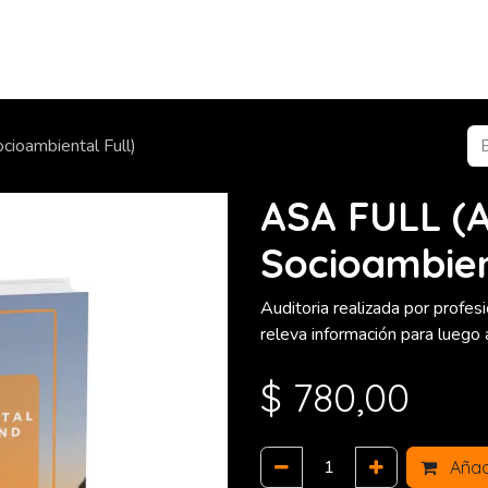
Tienda
Productos y Servicios
Red Adc
Compañ
cioambiental Full)
ASA FULL (A
Socioambien
Auditoria realizada por profe
releva información para luego an
$
780,00
Añadi