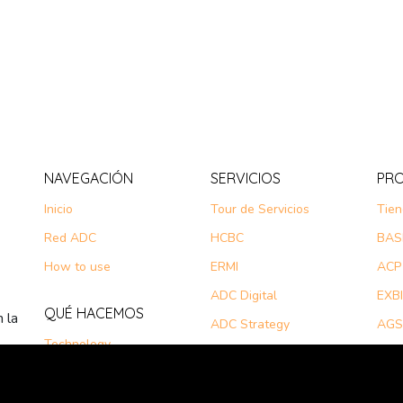
NAVEGACIÓN
SERVICIOS
PR
Inicio
Tour de Servicios
Tie
Red ADC
HCBC
BAS
How to use
ERMI
ACP
ADC Digital
EXBI
QUÉ HACEMOS
 la
ADC Strategy
AGS
Technology
UIF
PAT
SEM
IGP
ad