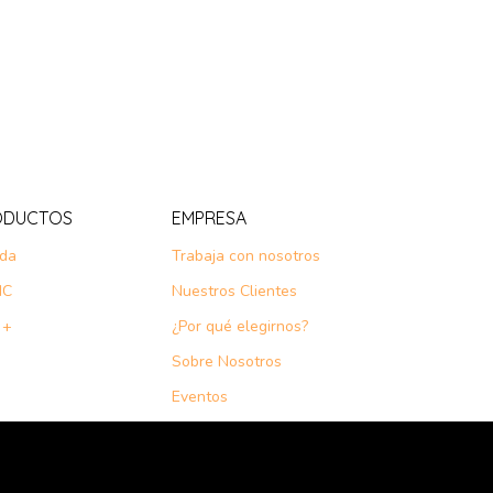
ODUCTOS
EMPRESA
nda
Trabaja con nosotros
IC
Nuestros Clientes
 +
¿Por qué elegirnos?
Sobre Nosotros
Eventos
Noticias
Cursos