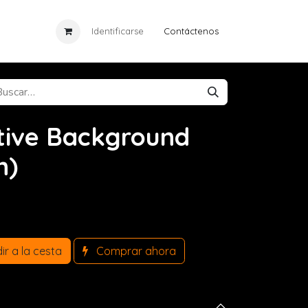
ia
Eventos
Identificarse
Cursos
Contáctenos
Noticias
tive Background
n)
r a la cesta
Comprar ahora