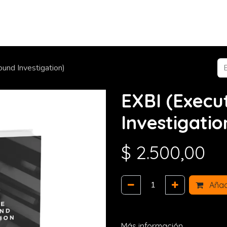
Tienda
Productos y Servicios
Red Adc
Compañ
und Investigation)
EXBI (Execu
Investigatio
$
2.500,00
Añadi
Más información