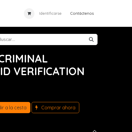
ia
Eventos
Identificarse
Cursos
Contáctenos
Noticias
 CRIMINAL
ID VERIFICATION
r a la cesta
Comprar ahora