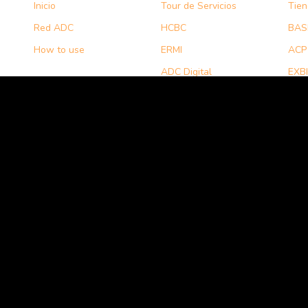
Inicio
Tour de Servicios
Tie
Red ADC
HCBC
BAS
How to use
ERMI
ACP
ADC Digital
EXBI
QUÉ HACEMOS
 la
ADC Strategy
AGS
Technology
UIF
PAT
SEM
IGP
ad