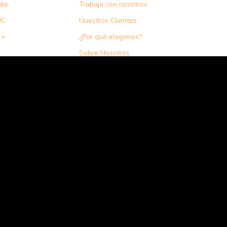
nda
Trabaja con nosotros
IC
Nuestros Clientes
 +
¿Por qué elegirnos?
Sobre Nosotros
Eventos
Noticias
Cursos