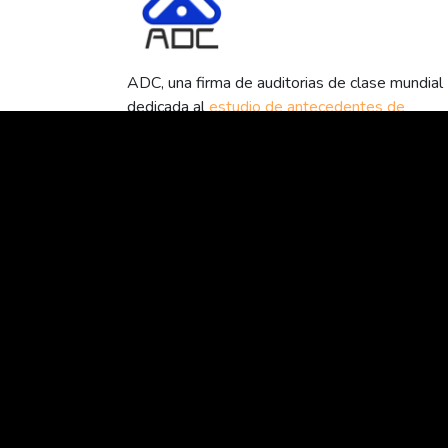
ADC, una firma de auditorias de clase mundial
dedicada al
estudio de antecedentes de
tu próximo capital humano
. Somos expertos en
minuciosa búsqueda de la verdad, a través de
sutiles faces confidenciales.
Claridad y Confidencialidad para elevar la calid
de tu capital humano.
Cómo usar ACP