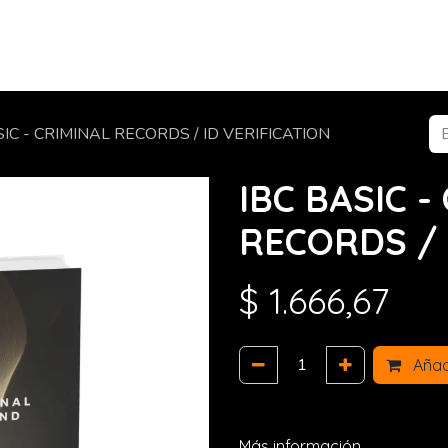
Tienda
Productos y Servicios
Red Adc
Compañ
SIC - CRIMINAL RECORDS / ID VERIFICATION
IBC BASIC -
RECORDS / 
$
1.666,67
Añadi
Más información